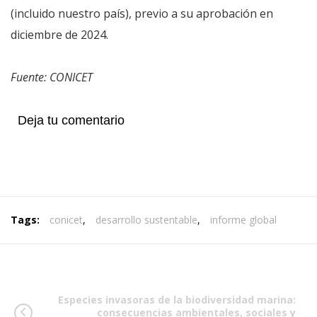
(incluido nuestro país), previo a su aprobación en
diciembre de 2024.
Fuente: CONICET
Deja tu comentario
Tags:
conicet
,
desarrollo sustentable
,
informe global
Especies invasoras de la biodiversidad marina:
consecuencias ambientales, sociales y