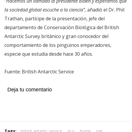
“
Hacemos un llamado al presidente Biden y esperamos que
la sociedad global escuche a la ciencia”,
añadió el Dr. Phil
Trathan, partícipe de la presentación, jefe del
departamento de Conservación Biológica del British
Antarctic Survey británico y gran conocedor del
comportamiento de los pingüinos emperadores,
especie que estudia desde hace 30 años.
Fuente: British Antarctic Service
Deja tu comentario
Tags:
british antartic service
,
eco
,
home
,
nat
,