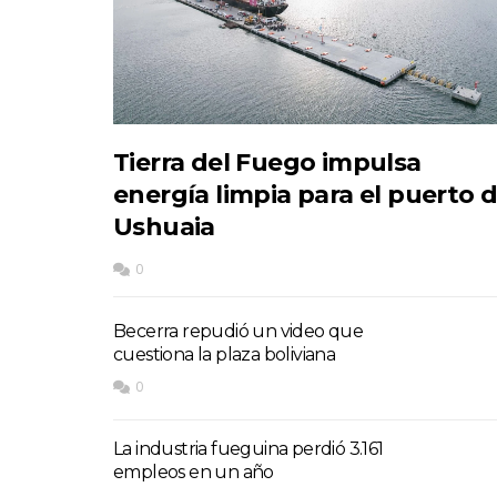
Tierra del Fuego impulsa
energía limpia para el puerto 
Ushuaia
0
Becerra repudió un video que
cuestiona la plaza boliviana
0
La industria fueguina perdió 3.161
empleos en un año