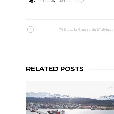
Tags:
salud tdf
,
tierra del fuego
74 Días: la Guerra de Malvinas
RELATED POSTS