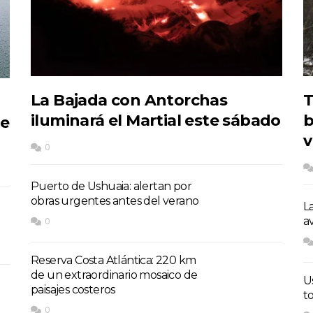
La Bajada con Antorchas
T
iluminará el Martial este sábado
b
de
v
0
Puerto de Ushuaia: alertan por
obras urgentes antes del verano
L
a
0
Reserva Costa Atlántica: 220 km
de un extraordinario mosaico de
U
paisajes costeros
t
0