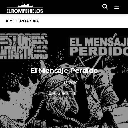
Men
HOME
ANTÁRTIDA
El Mensaje Perdido
junio 16, 2020
Antártida
TDF