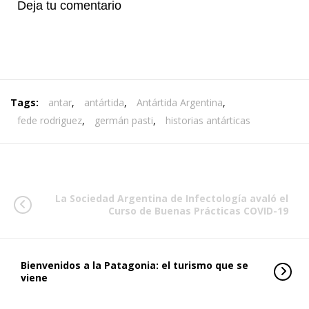
Deja tu comentario
Tags:
antar
,
antártida
,
Antártida Argentina
,
fede rodriguez
,
germán pasti
,
historias antárticas
La Sociedad Argentina de Infectología avaló el
Curso de Buenas Prácticas COVID-19
Bienvenidos a la Patagonia: el turismo que se
viene