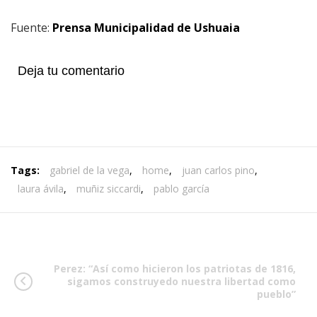
Fuente:
Prensa Municipalidad de Ushuaia
Deja tu comentario
Tags:
gabriel de la vega
,
home
,
juan carlos pino
,
laura ávila
,
muñiz siccardi
,
pablo garcía
Perez: “Así como hicieron los patriotas de 1816,
sigamos construyedo nuestra libertad como
pueblo”