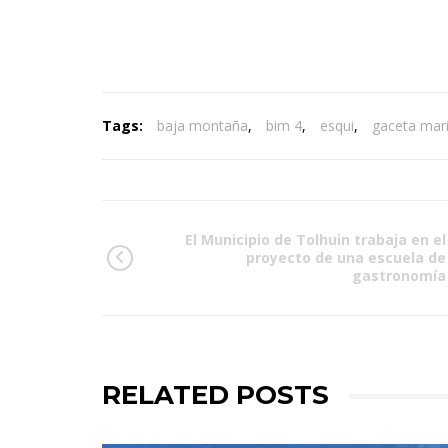
Tags:
baja montaña
,
bim 4
,
esqui
,
gaceta mar
El Municipio de Tolhuin trabaja en el
proyecto de una escuela de
gastronomía
RELATED POSTS