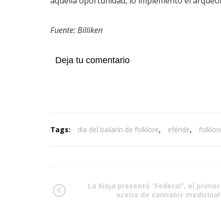
aquella oportunidad, lo implementó el arqueó
Fuente: Billiken
Deja tu comentario
Tags:
día del bailarín de folklore
,
eféride
,
folklor
La Rioja presentó “Federal”, el primer
aceite de cannabis medicinal