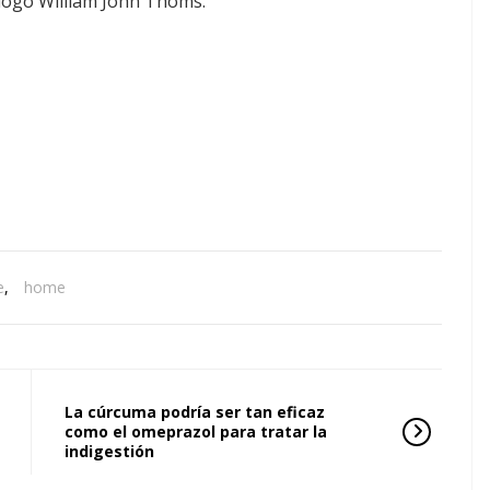
logo William John Thoms.
e
,
home
La cúrcuma podría ser tan eficaz
como el omeprazol para tratar la
indigestión