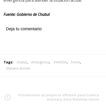
emergencia para atender la situación actual.
Fuente: Gobierno de Chubut
Deja tu comentario
Tags:
chubut
,
emergencia
,
ENHOSA
,
home
,
Mariano Arcioni
Presentaron un proyecto offshore para Cuenca
Austral y zona Malvinas Oeste