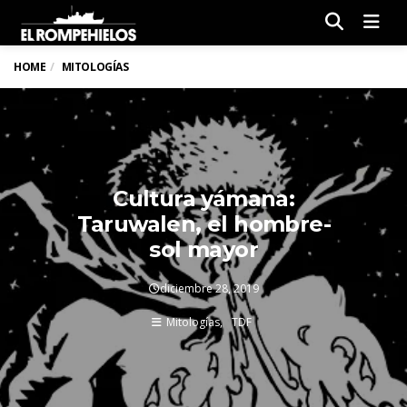
Men
HOME
MITOLOGÍAS
Cultura yámana:
Taruwalen, el hombre-
sol mayor
diciembre 28, 2019
Mitologías
TDF