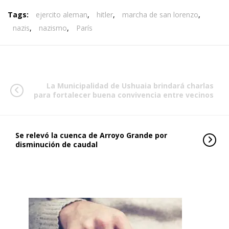
Tags:
ejercito aleman
,
hitler
,
marcha de san lorenzo
,
nazis
,
nazismo
,
París
La Municipalidad de Ushuaia brindará charlas
para fortalecer buena convivencia entre vecinos
Se relevó la cuenca de Arroyo Grande por
disminución de caudal