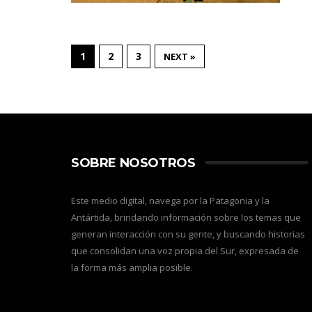
1
2
3
NEXT »
SOBRE NOSOTROS
Este medio digital, navega por la Patagonia y la
Antártida, brindando información sobre los temas que
generan interacción con su gente, y buscando historias
que consolidan una voz propia del Sur, expresada de
la forma más amplia posible.