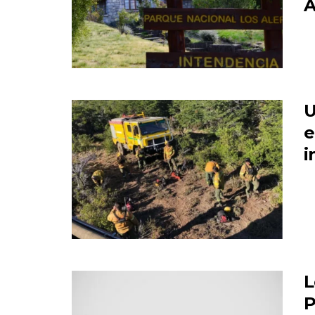
A
U
e
i
L
P