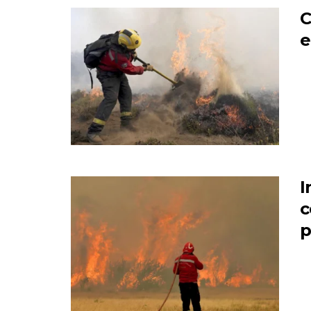
C
e
I
c
p