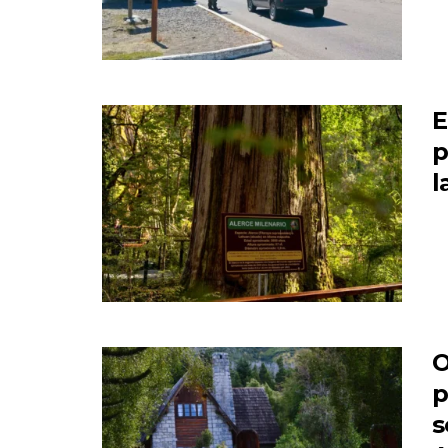
E
p
l
O
p
s