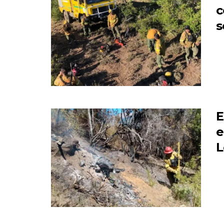
c
s
E
e
L