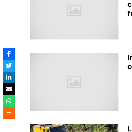
c
f
I
c
L