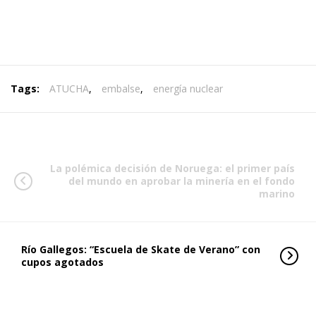
Tags:
ATUCHA
,
embalse
,
energía nuclear
La polémica decisión de Noruega: el primer país
del mundo en aprobar la minería en el fondo
marino
Río Gallegos: “Escuela de Skate de Verano” con
cupos agotados