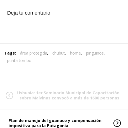
Deja tu comentario
Tags:
área protegida
,
chubut
,
home
,
pingüinos
,
punta tombo
Ushuaia: 1er Seminario Municipal de Capacitación
sobre Malvinas convocó a más de 1600 personas
Plan de manejo del guanaco y compensación
impositiva para la Patagonia