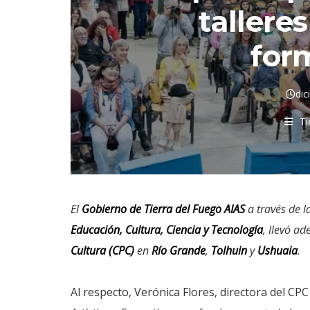
talleres
for
dic
Ti
El
Gobierno de Tierra del Fuego AIAS
a través de l
Educación, Cultura, Ciencia y Tecnología
, llevó ad
Cultura (CPC)
en
Río Grande
,
Tolhuin
y
Ushuaia
.
Al respecto, Verónica Flores, directora del CP