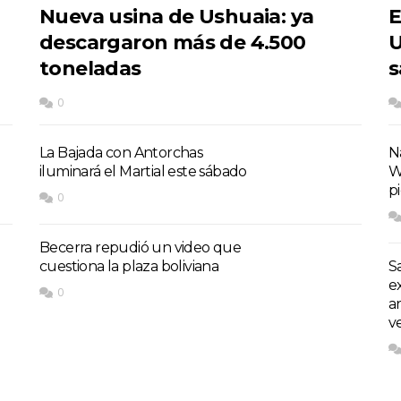
Nueva usina de Ushuaia: ya
E
descargaron más de 4.500
U
toneladas
s
0
La Bajada con Antorchas
Na
iluminará el Martial este sábado
W
p
0
Becerra repudió un video que
cuestiona la plaza boliviana
S
e
0
a
v