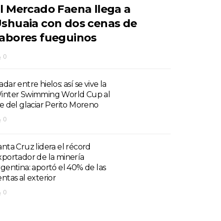
l Mercado Faena llega a
shuaia con dos cenas de
abores fueguinos
0
dar entre hielos: así se vive la
inter Swimming World Cup al
ie del glaciar Perito Moreno
0
anta Cruz lidera el récord
xportador de la minería
rgentina: aportó el 40% de las
entas al exterior
0