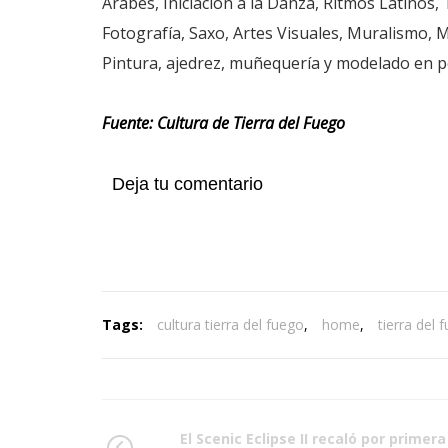
Árabes, Iniciación a la Danza, Ritmos Latinos, 
Fotografía, Saxo, Artes Visuales, Muralismo, M
Pintura, ajedrez, muñequería y modelado en po
Fuente: Cultura de Tierra del Fuego
Deja tu comentario
Tags:
cultura tierra del fuego
,
home
,
tierra del 
El Scenic Eclipse II recaló por primera