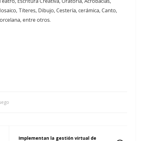
Teatro, Escritura Creativa, Oratoria, Acrobacias,
osaico, Títeres, Dibujo, Cestería, cerámica, Canto,
rcelana, entre otros.
fuego
Implementan la gestión virtual de