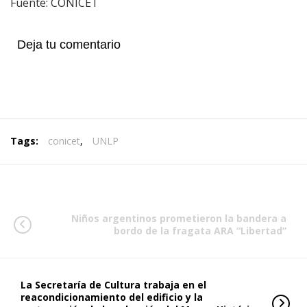
Fuente: CONICET
Deja tu comentario
Tags:
conicet
,
UNLP
Niños argentinos prometieron la bandera a
bordo de la fragata ARA “Libertad”
La Secretaría de Cultura trabaja en el
reacondicionamiento del edificio y la