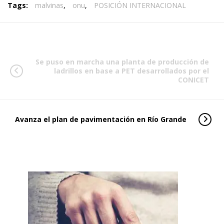
Tags:
malvinas
,
onu
,
POSICIÓN INTERNACIONAL
Se puso en marcha una planta de producción de
ladrillos en base a PET desarrollados por el
CONICET
Avanza el plan de pavimentación en Río Grande