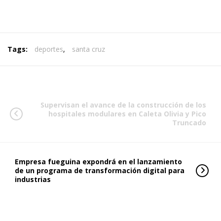
Tags:
deportes
,
santa cruz
Supervisan el avance de la construcción de los
hospitales modulares en Caleta Olivia y Pico
Truncado
Empresa fueguina expondrá en el lanzamiento
de un programa de transformación digital para
industrias