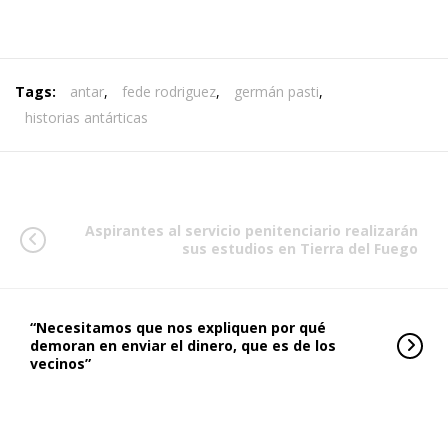
Tags:
antar
,
fede rodriguez
,
germán pasti
,
historias antárticas
Aspirantes al servicio penitenciario realizarán
sus estudios en Tierra del Fuego
“Necesitamos que nos expliquen por qué
demoran en enviar el dinero, que es de los
vecinos”