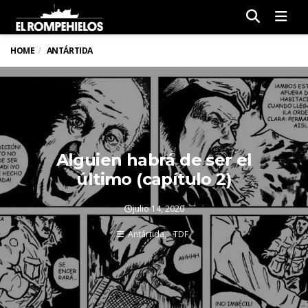
Men
HOME
ANTÁRTIDA
Alguien habrá de ser el
último (capítulo 2)
julio 14, 2020
Antártida
TDF