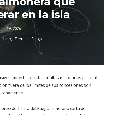
salmonera que
rar en la isla
unio 19, 2026
urismo
Tierra del Fuego
asivos, muertes ocultas, multas millonarias por mal
ión fuera de los límites de sus concesiones son
 canadiense.
bierno de Tierra del Fuego firmó una carta de