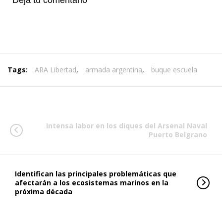
Deja tu comentario
Tags:
ARA Libertad
,
armada argentina
,
buque escuela
Intensa labor en los diques del Arsenal Naval
Puerto Belgrano
Identifican las principales problemáticas que
afectarán a los ecosistemas marinos en la
próxima década