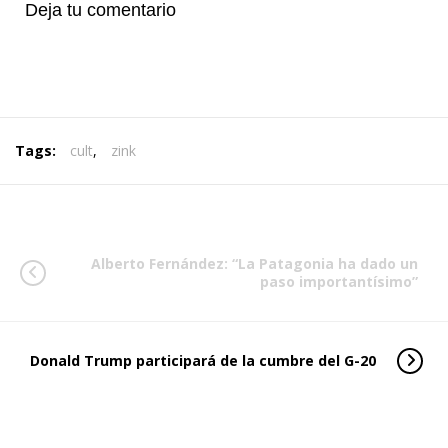
Deja tu comentario
Tags:
cult
,
zink
Alberto Fernández: “La Patagonia ha dado un
paso importantísimo”
Donald Trump participará de la cumbre del G-20