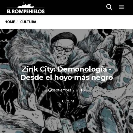
Men
HOME
CULTURA
Zink City: Demonología -
Desde el hoyo más negro
septiembre 2, 2018
Cultura