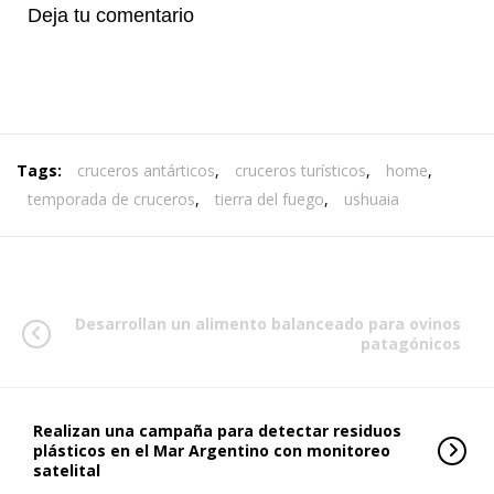
Deja tu comentario
Tags:
cruceros antárticos
,
cruceros turísticos
,
home
,
temporada de cruceros
,
tierra del fuego
,
ushuaia
Desarrollan un alimento balanceado para ovinos
patagónicos
Realizan una campaña para detectar residuos
plásticos en el Mar Argentino con monitoreo
satelital