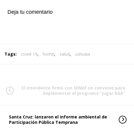
Deja tu comentario
Tags:
covid-19
,
home
,
salud
,
ushuaia
El intendente firmó con SENAF un convenio para
implementar el programa “Jugar RGA”
Santa Cruz: lanzaron el informe ambiental de
Participación Pública Temprana