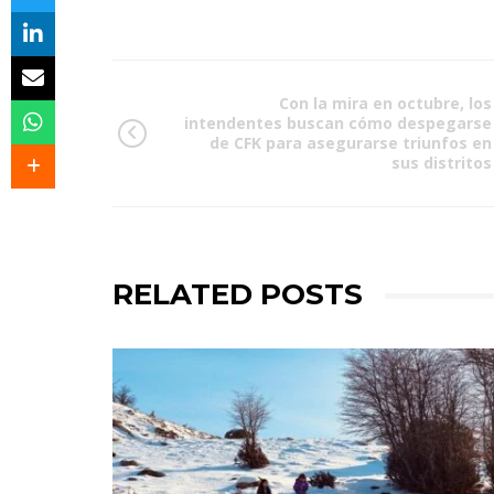
Con la mira en octubre, los
intendentes buscan cómo despegarse
de CFK para asegurarse triunfos en
sus distritos
RELATED POSTS