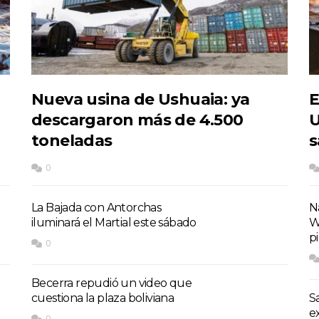
Nueva usina de Ushuaia: ya
E
descargaron más de 4.500
U
toneladas
s
0
La Bajada con Antorchas
Na
iluminará el Martial este sábado
W
p
0
Becerra repudió un video que
cuestiona la plaza boliviana
S
e
0