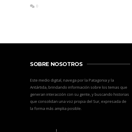
0
SOBRE NOSOTROS
Este medio digital, navega por la Patagonia y la
Antártida, brindando información sobre los temas que
generan interacción con su gente, y buscando historias
que consolidan una voz propia del Sur, expresada de
la forma más amplia posible.