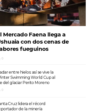
l Mercado Faena llega a
shuaia con dos cenas de
abores fueguinos
0
dar entre hielos: así se vive la
inter Swimming World Cup al
ie del glaciar Perito Moreno
0
anta Cruz lidera el récord
xportador de la minería