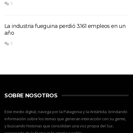
0
La industria fueguina perdió 3.161 empleos en un
año
0
SOBRE NOSOTROS
Este medio digital, navega por la Patagonia y la Antártida, brindando
información sobre los temas que generan interacción con su gente,
y buscando historias que consolidan una voz propia del Sur,
expresada de la forma más amplia posible.