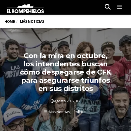
Men
HOME
MÁS NOTICIAS
Con la mira en octubre,
los intendentes buscan
cómo despegarse de CFK
para asegurarse triunfos
en sus distritos
agosto 20, 2017
Más Noticias
Política