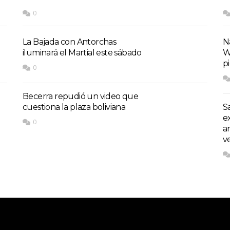
0
La Bajada con Antorchas
Na
iluminará el Martial este sábado
W
p
0
Becerra repudió un video que
cuestiona la plaza boliviana
S
e
0
a
v