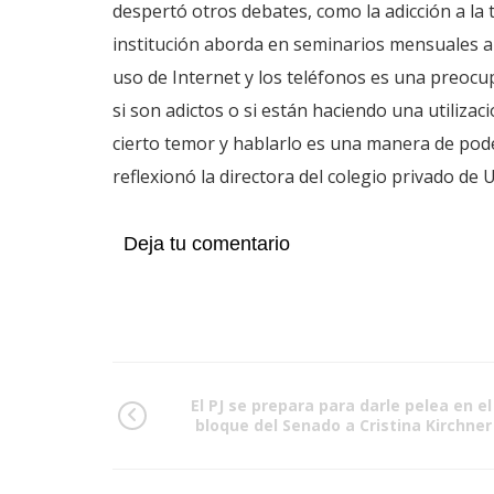
despertó otros debates, como la adicción a la t
institución aborda en seminarios mensuales a 
uso de Internet y los teléfonos es una preoc
si son adictos o si están haciendo una utiliza
cierto temor y hablarlo es una manera de poder
reflexionó la directora del colegio privado de 
Deja tu comentario
El PJ se prepara para darle pelea en el
bloque del Senado a Cristina Kirchner