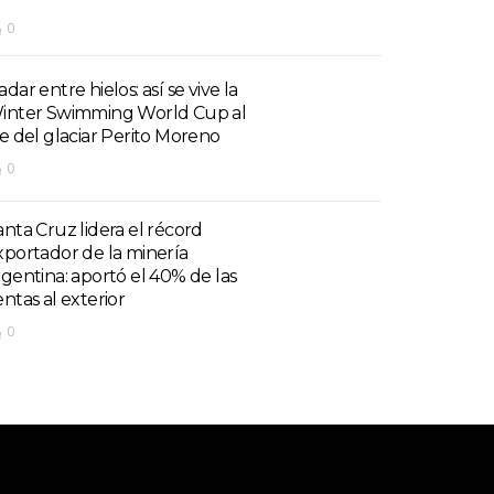
0
dar entre hielos: así se vive la
inter Swimming World Cup al
ie del glaciar Perito Moreno
0
anta Cruz lidera el récord
xportador de la minería
rgentina: aportó el 40% de las
entas al exterior
0