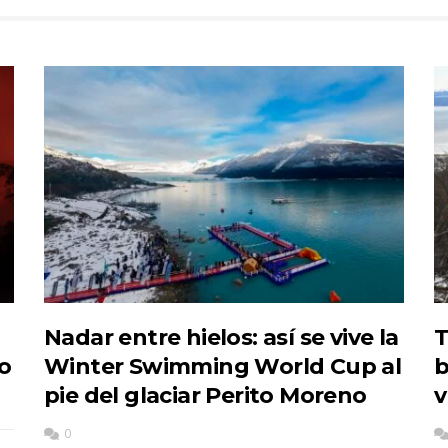
Nadar entre hielos: así se vive la
T
do
Winter Swimming World Cup al
b
pie del glaciar Perito Moreno
v
0