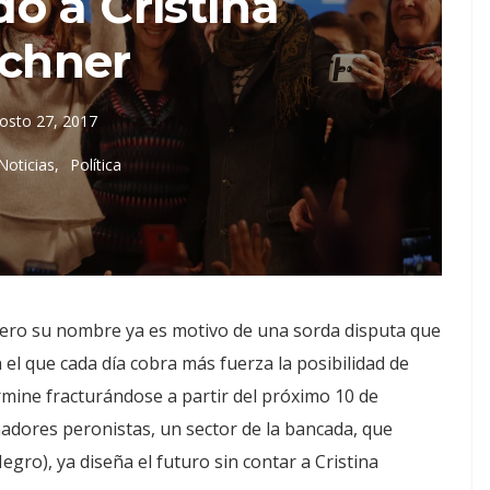
o a Cristina
rchner
osto 27, 2017
Noticias
Política
 pero su nombre ya es motivo de una sorda disputa que
n el que cada día cobra más fuerza la posibilidad de
rmine fracturándose a partir del próximo 10 de
dores peronistas, un sector de la bancada, que
Negro), ya diseña el futuro sin contar a Cristina