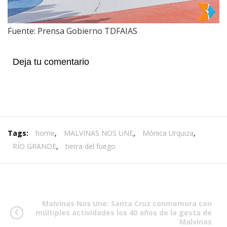
Fuente: Prensa Gobierno TDFAIAS
Deja tu comentario
Tags:
home
,
MALVINAS NOS UNE
,
Mónica Urquiza
,
RÍO GRANDE
,
tierra del fuego
Malvinas Nos Une: Santa Cruz conmemora con
múltiples actividades los 40 años de la gesta de
Malvinas