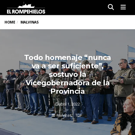
Men
HOME
MALVINAS
Todo homenaje “nunca
va a ser suficiente”,
sostuvo la
Vicegobernadora de la
Provincia
abril 1, 2022
Malvinas
TDF