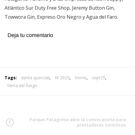
Atlántico Sur Duty Free Shop, Jeremy Button Gin,
Towwora Gin, Expreso Oro Negro y Agua del Faro.
Deja tu comentario
Tags:
danta querciali
,
fit 2025
,
home
,
sept25
,
tierra del fuego
Parque Patagonia abre la convocatoria para
prestadores turísticos