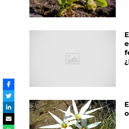
E
e
f
¿
E
o