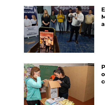
E
M
a
P
o
c