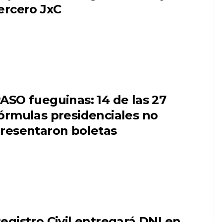
ercero JxC
ASO fueguinas: 14 de las 27
órmulas presidenciales no
resentaron boletas
egistro Civil entregará DNI en