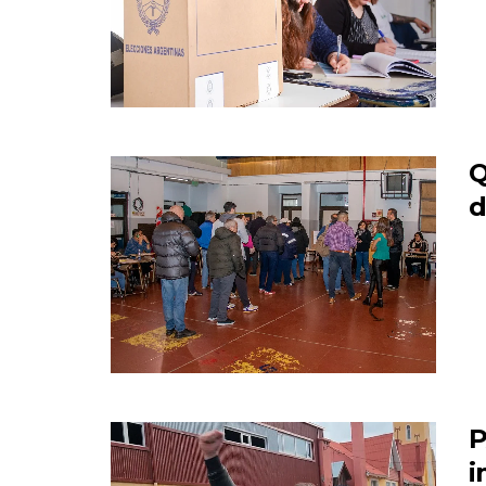
Q
d
P
i