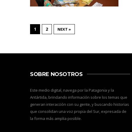
1
2
NEXT »
SOBRE NOSOTROS
Este medio digital, navega por la Patagonia y la
Antártida, brindando información sobre los temas que
generan interacción con su gente, y buscando historias
que consolidan una voz propia del Sur, expresada de
la forma más amplia posible.