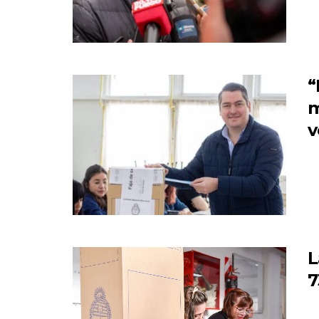
“
m
v
L
7