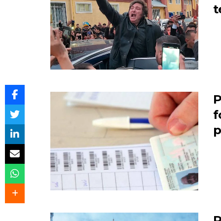
t
P
f
p
R