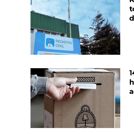
t
d
1
h
a