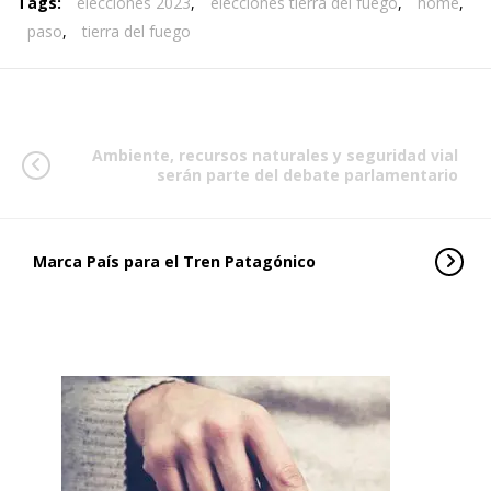
Tags:
elecciones 2023
,
elecciones tierra del fuego
,
home
,
paso
,
tierra del fuego
Ambiente, recursos naturales y seguridad vial
serán parte del debate parlamentario
Marca País para el Tren Patagónico