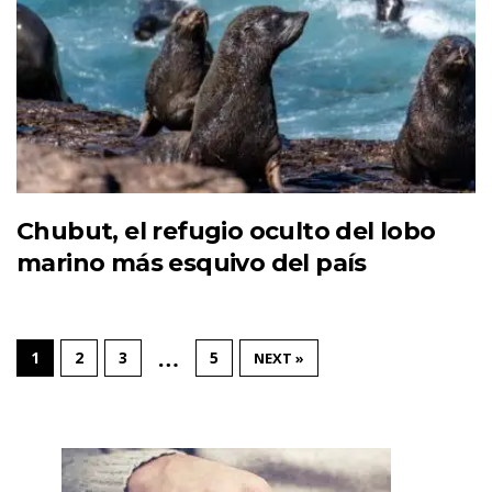
Chubut, el refugio oculto del lobo
marino más esquivo del país
…
1
2
3
5
NEXT »