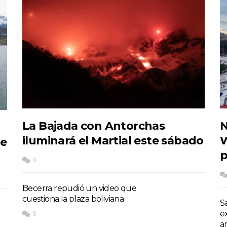
La Bajada con Antorchas
N
iluminará el Martial este sábado
W
de
p
0
Becerra repudió un video que
cuestiona la plaza boliviana
S
e
0
a