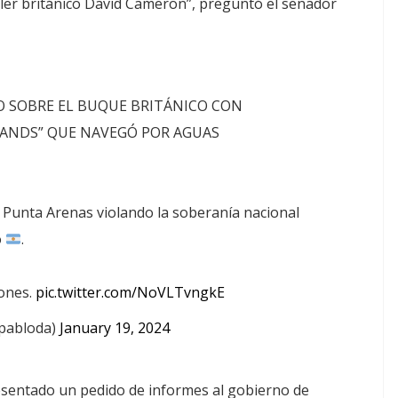
ciller británico David Cameron”, preguntó el senador
O SOBRE EL BUQUE BRITÁNICO CON
KLANDS” QUE NAVEGÓ POR AGUAS
Punta Arenas violando la soberanía nacional
o
.
iones.
pic.twitter.com/NoVLTvngkE
opabloda)
January 19, 2024
resentado un pedido de informes al gobierno de