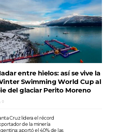
adar entre hielos: así se vive la
inter Swimming World Cup al
ie del glaciar Perito Moreno
0
anta Cruz lidera el récord
xportador de la minería
rgentina: aportó el 40% de las