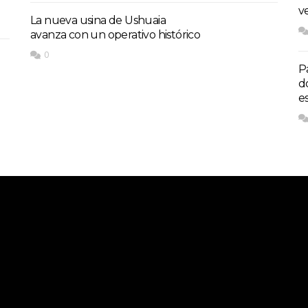
v
La nueva usina de Ushuaia
avanza con un operativo histórico
0
P
d
e