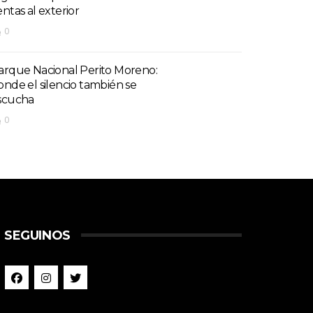
entas al exterior
0
arque Nacional Perito Moreno:
onde el silencio también se
scucha
0
SEGUINOS