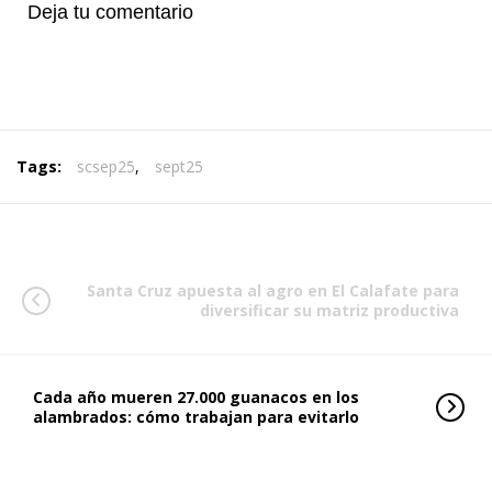
Deja tu comentario
Tags:
scsep25
,
sept25
Santa Cruz apuesta al agro en El Calafate para
diversificar su matriz productiva
Cada año mueren 27.000 guanacos en los
alambrados: cómo trabajan para evitarlo