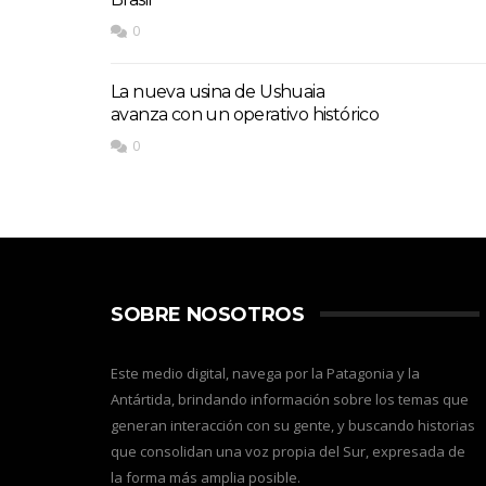
0
La nueva usina de Ushuaia
avanza con un operativo histórico
0
SOBRE NOSOTROS
Este medio digital, navega por la Patagonia y la
Antártida, brindando información sobre los temas que
generan interacción con su gente, y buscando historias
que consolidan una voz propia del Sur, expresada de
la forma más amplia posible.