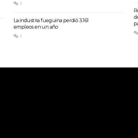
0
R
d
La industria fueguina perdió 3.161
p
empleos en un año
0