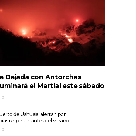
a Bajada con Antorchas
luminará el Martial este sábado
0
uerto de Ushuaia: alertan por
bras urgentes antes del verano
0