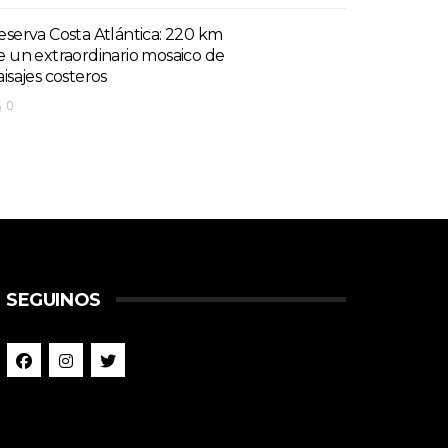
eserva Costa Atlántica: 220 km
e un extraordinario mosaico de
aisajes costeros
0
SEGUINOS