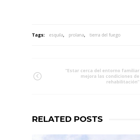
Tags:
esquila
,
prolana
,
tierra del fuego
“Estar cerca del entorno familiar
mejora las condiciones de
rehabilitación”
RELATED POSTS