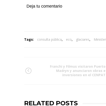
Deja tu comentario
Tags:
consulta pública
,
eco
,
glaciares
,
Ministe
Franchi y Filmus visitaron Puerto
Madryn y anunciaron obras e
inversiones en el CENPAT
RELATED POSTS