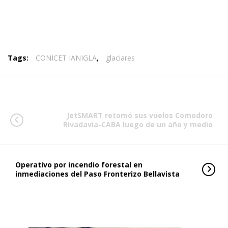
Tags:
CONICET IANIGLA
,
glaciares
JetSMART retomó sus vuelos Comodoro
Rivadavia-CABA luego de un año y medio
Operativo por incendio forestal en
inmediaciones del Paso Fronterizo Bellavista