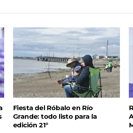
a
Fiesta del Róbalo en Río
R
s
Grande: todo listo para la
A
edición 21°
M