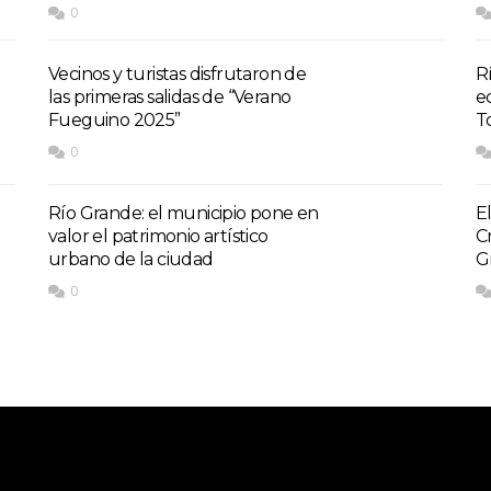
0
Vecinos y turistas disfrutaron de
R
las primeras salidas de “Verano
e
Fueguino 2025”
T
0
Río Grande: el municipio pone en
E
valor el patrimonio artístico
C
urbano de la ciudad
G
0