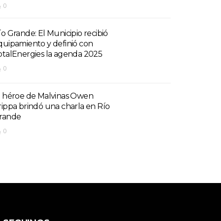
0
ío Grande: El Municipio recibió
quipamiento y definió con
otalEnergies la agenda 2025
0
l héroe de Malvinas Owen
rippa brindó una charla en Río
rande
0