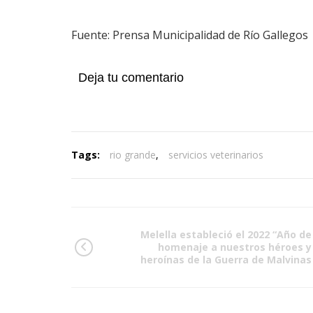
Fuente: Prensa Municipalidad de Río Gallegos
Deja tu comentario
Tags:
rio grande
,
servicios veterinarios
Melella estableció el 2022 “Año de
homenaje a nuestros héroes y
heroínas de la Guerra de Malvinas