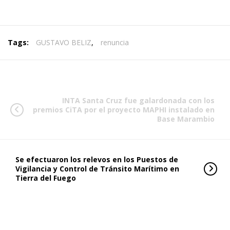
Tags:
GUSTAVO BELIZ
,
renuncia
INTA Santa Cruz fue galardonada con los
premios CiTA por el proyecto MAPHI instalado en
Base Marambio
Se efectuaron los relevos en los Puestos de
Vigilancia y Control de Tránsito Marítimo en
Tierra del Fuego