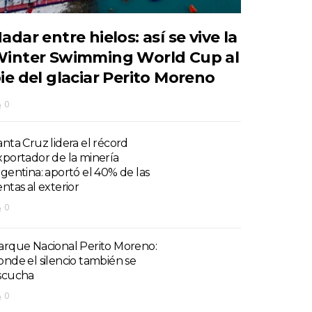
adar entre hielos: así se vive la
inter Swimming World Cup al
ie del glaciar Perito Moreno
0
anta Cruz lidera el récord
xportador de la minería
rgentina: aportó el 40% de las
entas al exterior
0
arque Nacional Perito Moreno:
onde el silencio también se
scucha
0