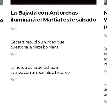
La Bajada con Antorchas
N
iluminará el Martial este sábado
W
de
p
0
Becerra repudió un video que
cuestiona la plaza boliviana
S
e
0
a
v
La nueva usina de Ushuaia
avanza con un operativo histórico
0
P
d
e