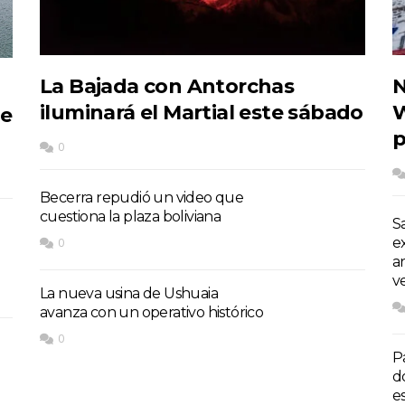
La Bajada con Antorchas
N
iluminará el Martial este sábado
W
de
p
0
Becerra repudió un video que
cuestiona la plaza boliviana
S
e
0
a
v
La nueva usina de Ushuaia
avanza con un operativo histórico
0
P
d
e