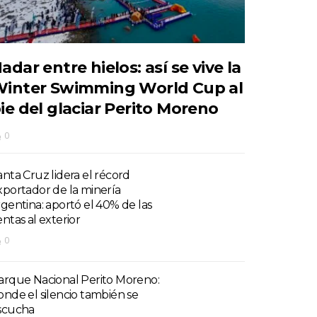
adar entre hielos: así se vive la
inter Swimming World Cup al
ie del glaciar Perito Moreno
0
anta Cruz lidera el récord
xportador de la minería
rgentina: aportó el 40% de las
entas al exterior
0
arque Nacional Perito Moreno:
onde el silencio también se
scucha