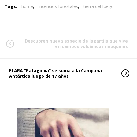
Tags:
home
,
incencios forestales
,
tierra del fuego
Descubren nueva especie de lagartija que vive
en campos volcánicos neuquinos
El ARA “Patagonia” se suma a la Campaña
Antártica luego de 17 años