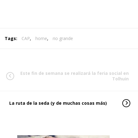
Tags:
CAP
,
home
,
rio grande
Este fin de semana se realizará la feria social en
Tolhuin
La ruta de la seda (y de muchas cosas más)