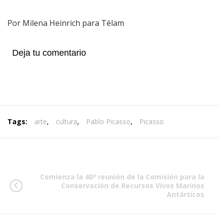
Por Milena Heinrich para Télam
Deja tu comentario
Tags:
arte
,
cultura
,
Pablo Picasso
,
Picasso
Comienza la 40ª reunión de la Comisión para la
Conservación de Recursos Vivos Marinos
Antárticos