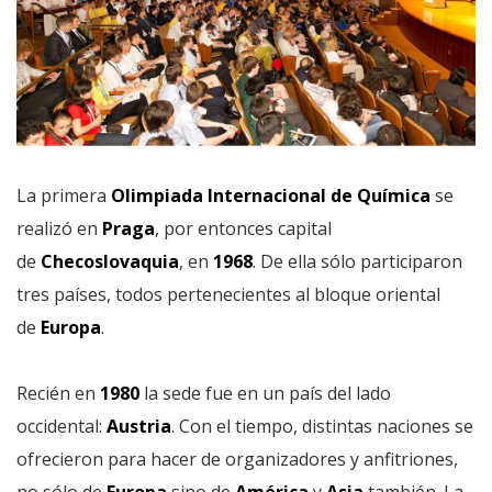
La primera
Olimpiada Internacional de Química
se
realizó en
Praga
, por entonces capital
de
Checoslovaquia
, en
1968
. De ella sólo participaron
tres países, todos pertenecientes al bloque oriental
de
Europa
.
Recién en
1980
la sede fue en un país del lado
occidental:
Austria
. Con el tiempo, distintas naciones se
ofrecieron para hacer de organizadores y anfitriones,
no sólo de
Europa
sino de
América
y
Asia
también. La