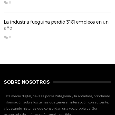
0
La industria fueguina perdió 3.161 empleos en un
año
0
SOBRE NOSOTROS
Este medio digital, navega por la Patagonia y la Antártida, brindando
información sobre los temas que generan interacción con su gente,
y buscando historias que consolidan una voz propia del Sur,
expresada de la forma más amplia posible.