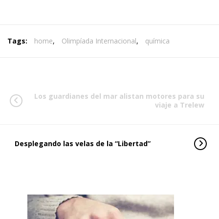
Tags:
home
,
Olimpíada Internacional
,
química
Los guardianes del mar alistan motores para su
viaje a Trelew
Desplegando las velas de la “Libertad”