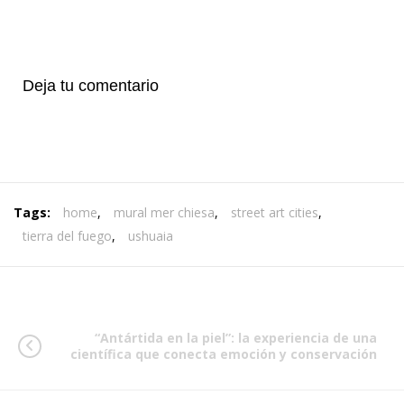
Deja tu comentario
Tags:
home
,
mural mer chiesa
,
street art cities
,
tierra del fuego
,
ushuaia
“Antártida en la piel”: la experiencia de una
científica que conecta emoción y conservación