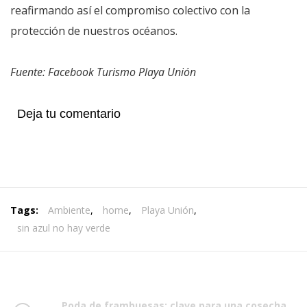
reafirmando así el compromiso colectivo con la
protección de nuestros océanos.
Fuente: Facebook Turismo Playa Unión
Deja tu comentario
Tags:
Ambiente
,
home
,
Playa Unión
,
sin azul no hay verde
Poda de frambuesas: clave para una cosecha