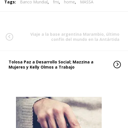
Tags:
Banco Mundial
,
fmi
,
home
,
MASSA
Viaje a la base argentina Marambio, último
confín del mundo en la Antártida
Tolosa Paz a Desarrollo Social; Mazzina a
Mujeres y Kelly Olmos a Trabajo